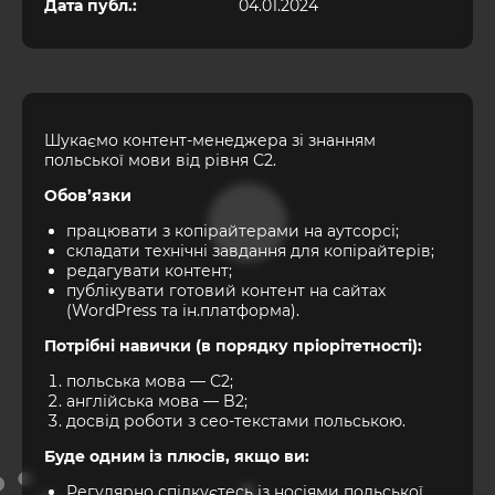
Дата публ.:
04.01.2024
Шукаємо контент-менеджера зі знанням
польської мови від рівня С2.
Обов’язки
працювати з копірайтерами на аутсорсі;
складати технічні завдання для копірайтерів;
редагувати контент;
публікувати готовий контент на сайтах
(WordPress та ін.платформа).
Потрібні навички (в порядку пріорітетності):
польська мова — С2;
англійська мова — B2;
досвід роботи з cео-текстами польською.
Буде одним із плюсів, якщо ви:
Регулярно спілкуєтесь із носіями польської